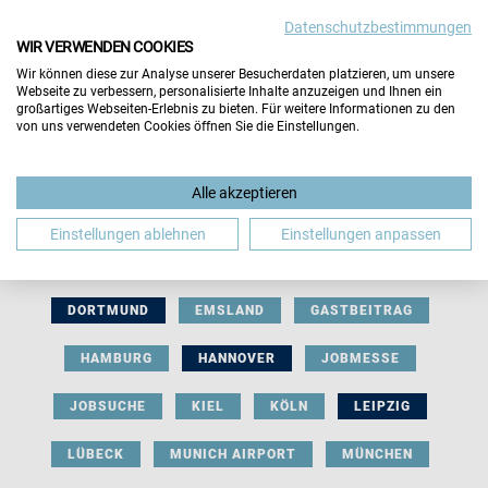
Datenschutzbestimmungen
WIR VERWENDEN COOKIES
Wir können diese zur Analyse unserer Besucherdaten platzieren, um unsere
Webseite zu verbessern, personalisierte Inhalte anzuzeigen und Ihnen ein
großartiges Webseiten-Erlebnis zu bieten. Für weitere Informationen zu den
von uns verwendeten Cookies öffnen Sie die Einstellungen.
AUSSTELLERBEITRAG
BERLIN
Alle akzeptieren
BERUFLICHE ORIENTIERUNG
BEWERBUNG
Einstellungen ablehnen
Einstellungen anpassen
BIELEFELD
BRAUNSCHWEIG
BREMEN
DORTMUND
EMSLAND
GASTBEITRAG
HAMBURG
HANNOVER
JOBMESSE
JOBSUCHE
KIEL
KÖLN
LEIPZIG
LÜBECK
MUNICH AIRPORT
MÜNCHEN