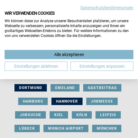
Datenschutzbestimmungen
WIR VERWENDEN COOKIES
Wir können diese zur Analyse unserer Besucherdaten platzieren, um unsere
Webseite zu verbessern, personalisierte Inhalte anzuzeigen und Ihnen ein
großartiges Webseiten-Erlebnis zu bieten. Für weitere Informationen zu den
von uns verwendeten Cookies öffnen Sie die Einstellungen.
AUSSTELLERBEITRAG
BERLIN
Alle akzeptieren
BERUFLICHE ORIENTIERUNG
BEWERBUNG
Einstellungen ablehnen
Einstellungen anpassen
BIELEFELD
BRAUNSCHWEIG
BREMEN
DORTMUND
EMSLAND
GASTBEITRAG
HAMBURG
HANNOVER
JOBMESSE
JOBSUCHE
KIEL
KÖLN
LEIPZIG
LÜBECK
MUNICH AIRPORT
MÜNCHEN