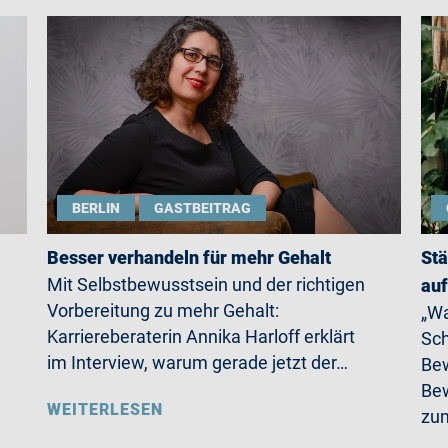
BERLIN
GASTBEITRAG
Besser verhandeln für mehr Gehalt
Stä
Mit Selbstbewusstsein und der richtigen
auf
Vorbereitung zu mehr Gehalt:
„Wa
Karriereberaterin Annika Harloff erklärt
Sch
im Interview, warum gerade jetzt der…
Bew
Bew
WEITERLESEN
zum