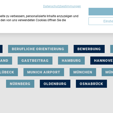
Datenschutzbestimmungen
ite zu verbessern, personalisierte Inhalte anzuzeigen und
u den von uns verwendeten Cookies öffnen Sie die
Einst
BERUFLICHE ORIENTIERUNG
BEWERBUNG
LAND
GASTBEITRAG
HAMBURG
HANNOVE
LÜBECK
MUNICH AIRPORT
MÜNCHEN
MÜ
NÜRNBERG
OLDENBURG
OSNABRÜCK