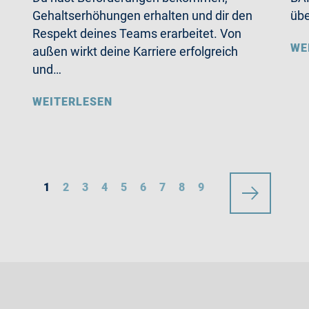
Gehaltserhöhungen erhalten und dir den
übe
Respekt deines Teams erarbeitet. Von
WE
außen wirkt deine Karriere erfolgreich
und…
WEITERLESEN
1
2
3
4
5
6
7
8
9