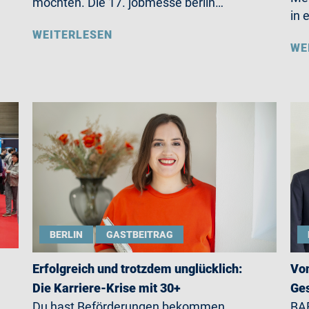
möchten. Die 17. jobmesse berlin…
in 
WEITERLESEN
WE
BERLIN
GASTBEITRAG
Erfolgreich und trotzdem unglücklich:
Von
Die Karriere-Krise mit 30+
Ges
Du hast Beförderungen bekommen,
BAR