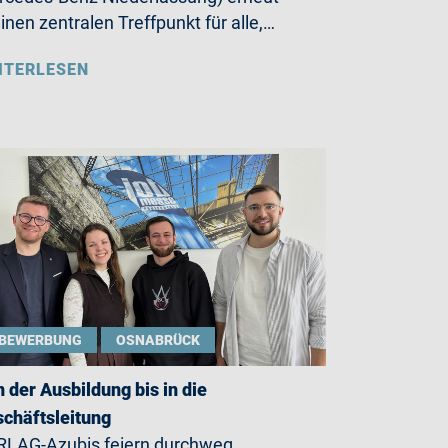
einen zentralen Treffpunkt für alle,…
ITERLESEN
BEWERBUNG
OSNABRÜCK
 der Ausbildung bis in die
chäftsleitung
LAG-Azubis feiern durchweg