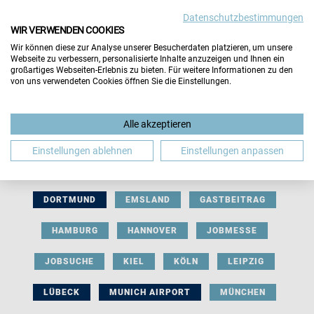
Datenschutzbestimmungen
WIR VERWENDEN COOKIES
Wir können diese zur Analyse unserer Besucherdaten platzieren, um unsere
Webseite zu verbessern, personalisierte Inhalte anzuzeigen und Ihnen ein
großartiges Webseiten-Erlebnis zu bieten. Für weitere Informationen zu den
von uns verwendeten Cookies öffnen Sie die Einstellungen.
AUSSTELLERBEITRAG
BERLIN
Alle akzeptieren
BERUFLICHE ORIENTIERUNG
BEWERBUNG
Einstellungen ablehnen
Einstellungen anpassen
BIELEFELD
BRAUNSCHWEIG
BREMEN
DORTMUND
EMSLAND
GASTBEITRAG
HAMBURG
HANNOVER
JOBMESSE
JOBSUCHE
KIEL
KÖLN
LEIPZIG
LÜBECK
MUNICH AIRPORT
MÜNCHEN