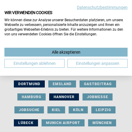
Datenschutzbestimmungen
WIR VERWENDEN COOKIES
Wir können diese zur Analyse unserer Besucherdaten platzieren, um unsere
Webseite zu verbessern, personalisierte Inhalte anzuzeigen und Ihnen ein
großartiges Webseiten-Erlebnis zu bieten. Für weitere Informationen zu den
von uns verwendeten Cookies öffnen Sie die Einstellungen.
AUSSTELLERBEITRAG
BERLIN
Alle akzeptieren
BERUFLICHE ORIENTIERUNG
BEWERBUNG
Einstellungen ablehnen
Einstellungen anpassen
BIELEFELD
BRAUNSCHWEIG
BREMEN
DORTMUND
EMSLAND
GASTBEITRAG
HAMBURG
HANNOVER
JOBMESSE
JOBSUCHE
KIEL
KÖLN
LEIPZIG
LÜBECK
MUNICH AIRPORT
MÜNCHEN