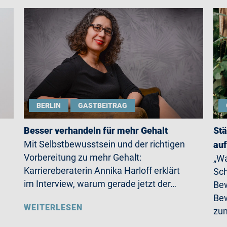
BERLIN
GASTBEITRAG
Besser verhandeln für mehr Gehalt
Stä
Mit Selbstbewusstsein und der richtigen
auf
Vorbereitung zu mehr Gehalt:
„Wa
Karriereberaterin Annika Harloff erklärt
Sch
im Interview, warum gerade jetzt der…
Bew
Bew
WEITERLESEN
zum