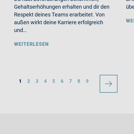
Gehaltserhöhungen erhalten und dir den
übe
Respekt deines Teams erarbeitet. Von
WE
außen wirkt deine Karriere erfolgreich
und…
WEITERLESEN
1
2
3
4
5
6
7
8
9