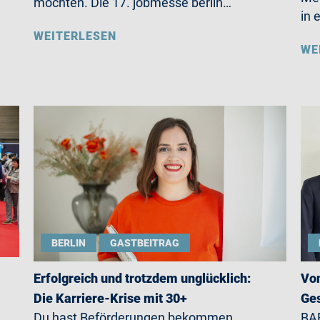
möchten. Die 17. jobmesse berlin…
in 
WEITERLESEN
WE
BERLIN
GASTBEITRAG
Erfolgreich und trotzdem unglücklich:
Von
Die Karriere-Krise mit 30+
Ges
Du hast Beförderungen bekommen,
BAR