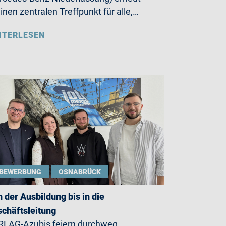
einen zentralen Treffpunkt für alle,…
ITERLESEN
BEWERBUNG
OSNABRÜCK
 der Ausbildung bis in die
chäftsleitung
LAG-Azubis feiern durchweg