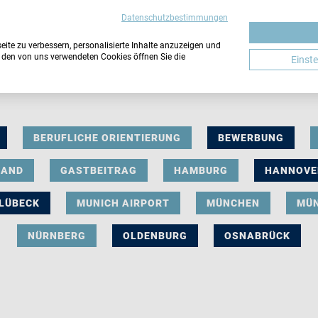
Datenschutzbestimmungen
ite zu verbessern, personalisierte Inhalte anzuzeigen und
u den von uns verwendeten Cookies öffnen Sie die
Einst
BERUFLICHE ORIENTIERUNG
BEWERBUNG
LAND
GASTBEITRAG
HAMBURG
HANNOVE
LÜBECK
MUNICH AIRPORT
MÜNCHEN
MÜ
NÜRNBERG
OLDENBURG
OSNABRÜCK