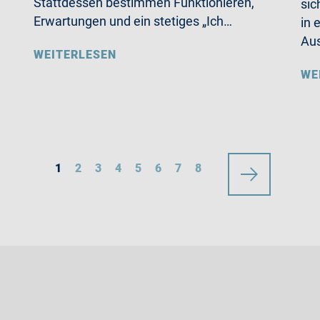
Stattdessen bestimmen Funktionieren,
sic
Erwartungen und ein stetiges „Ich…
in 
Aus
WEITERLESEN
WE
1
2
3
4
5
6
7
8