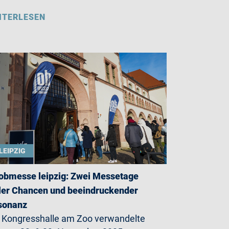
ITERLESEN
LEIPZIG
jobmesse leipzig: Zwei Messetage
ler Chancen und beeindruckender
sonanz
 Kongresshalle am Zoo verwandelte