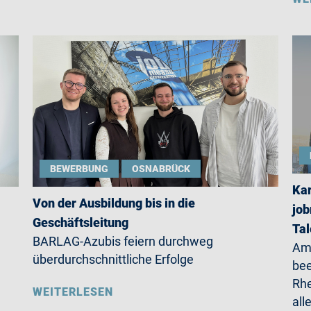
BEWERBUNG
OSNABRÜCK
Kar
Von der Ausbildung bis in die
job
Geschäftsleitung
Ta
BARLAG-Azubis feiern durchweg
Am 
überdurchschnittliche Erfolge
be
Rhe
WEITERLESEN
all