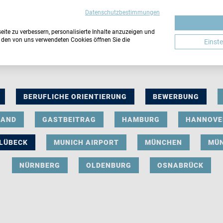
Datenschutzbestimmungen
ite zu verbessern, personalisierte Inhalte anzuzeigen und
u den von uns verwendeten Cookies öffnen Sie die
Einst
BERUFLICHE ORIENTIERUNG
BEWERBUNG
LAND
GASTBEITRAG
HAMBURG
HANNOVE
LÜBECK
MUNICH AIRPORT
MÜNCHEN
MÜ
NÜRNBERG
OLDENBURG
OSNABRÜCK