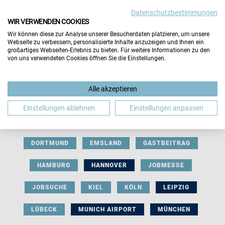
Datenschutzbestimmungen
WIR VERWENDEN COOKIES
Wir können diese zur Analyse unserer Besucherdaten platzieren, um unsere
Webseite zu verbessern, personalisierte Inhalte anzuzeigen und Ihnen ein
großartiges Webseiten-Erlebnis zu bieten. Für weitere Informationen zu den
von uns verwendeten Cookies öffnen Sie die Einstellungen.
AUSSTELLERBEITRAG
BERLIN
Alle akzeptieren
BERUFLICHE ORIENTIERUNG
BEWERBUNG
Einstellungen ablehnen
Einstellungen anpassen
BIELEFELD
BRAUNSCHWEIG
BREMEN
DORTMUND
EMSLAND
GASTBEITRAG
HAMBURG
HANNOVER
JOBMESSE
JOBSUCHE
KIEL
KÖLN
LEIPZIG
LÜBECK
MUNICH AIRPORT
MÜNCHEN