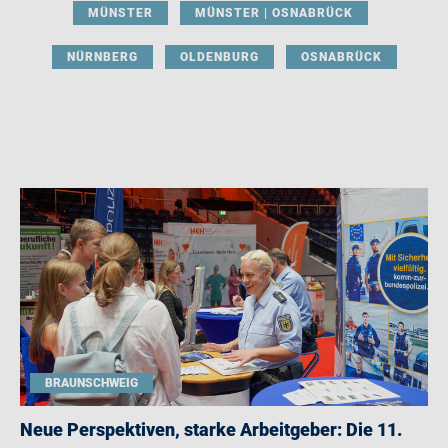
MÜNSTER
MÜNSTER | OSNABRÜCK
NÜRNBERG
OLDENBURG
OSNABRÜCK
BRAUNSCHWEIG
Neue Perspektiven, starke Arbeitgeber: Die 11.