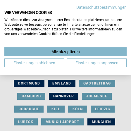
Datenschutzbestimmungen
WIR VERWENDEN COOKIES
Wir können diese zur Analyse unserer Besucherdaten platzieren, um unsere
Webseite zu verbessern, personalisierte Inhalte anzuzeigen und Ihnen ein
großartiges Webseiten-Erlebnis zu bieten. Für weitere Informationen zu den
von uns verwendeten Cookies öffnen Sie die Einstellungen.
AUSSTELLERBEITRAG
BERLIN
Alle akzeptieren
BERUFLICHE ORIENTIERUNG
BEWERBUNG
Einstellungen ablehnen
Einstellungen anpassen
BIELEFELD
BRAUNSCHWEIG
BREMEN
DORTMUND
EMSLAND
GASTBEITRAG
HAMBURG
HANNOVER
JOBMESSE
JOBSUCHE
KIEL
KÖLN
LEIPZIG
LÜBECK
MUNICH AIRPORT
MÜNCHEN