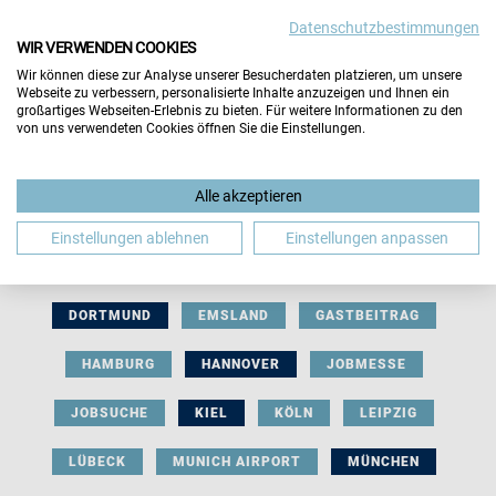
Datenschutzbestimmungen
WIR VERWENDEN COOKIES
Wir können diese zur Analyse unserer Besucherdaten platzieren, um unsere
Webseite zu verbessern, personalisierte Inhalte anzuzeigen und Ihnen ein
großartiges Webseiten-Erlebnis zu bieten. Für weitere Informationen zu den
von uns verwendeten Cookies öffnen Sie die Einstellungen.
AUSSTELLERBEITRAG
BERLIN
Alle akzeptieren
BERUFLICHE ORIENTIERUNG
BEWERBUNG
Einstellungen ablehnen
Einstellungen anpassen
BIELEFELD
BRAUNSCHWEIG
BREMEN
DORTMUND
EMSLAND
GASTBEITRAG
HAMBURG
HANNOVER
JOBMESSE
JOBSUCHE
KIEL
KÖLN
LEIPZIG
LÜBECK
MUNICH AIRPORT
MÜNCHEN