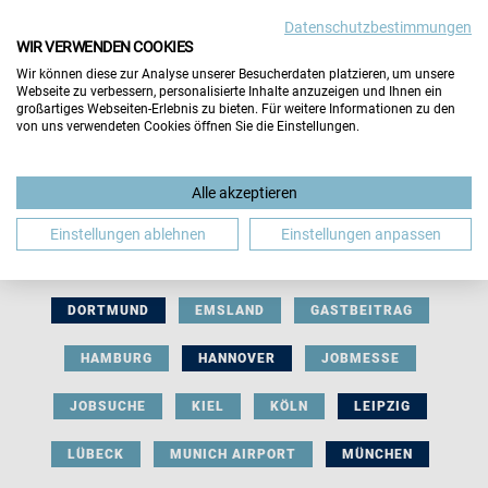
Datenschutzbestimmungen
WIR VERWENDEN COOKIES
Wir können diese zur Analyse unserer Besucherdaten platzieren, um unsere
Webseite zu verbessern, personalisierte Inhalte anzuzeigen und Ihnen ein
großartiges Webseiten-Erlebnis zu bieten. Für weitere Informationen zu den
von uns verwendeten Cookies öffnen Sie die Einstellungen.
AUSSTELLERBEITRAG
BERLIN
Alle akzeptieren
BERUFLICHE ORIENTIERUNG
BEWERBUNG
Einstellungen ablehnen
Einstellungen anpassen
BIELEFELD
BRAUNSCHWEIG
BREMEN
DORTMUND
EMSLAND
GASTBEITRAG
HAMBURG
HANNOVER
JOBMESSE
JOBSUCHE
KIEL
KÖLN
LEIPZIG
LÜBECK
MUNICH AIRPORT
MÜNCHEN