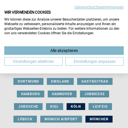
Datenschutzbestimmungen
WIR VERWENDEN COOKIES
Wir können diese zur Analyse unserer Besucherdaten platzieren, um unsere
Webseite zu verbessern, personalisierte Inhalte anzuzeigen und Ihnen ein
großartiges Webseiten-Erlebnis zu bieten. Für weitere Informationen zu den
von uns verwendeten Cookies öffnen Sie die Einstellungen.
AUSSTELLERBEITRAG
BERLIN
Alle akzeptieren
BERUFLICHE ORIENTIERUNG
BEWERBUNG
Einstellungen ablehnen
Einstellungen anpassen
BIELEFELD
BRAUNSCHWEIG
BREMEN
DORTMUND
EMSLAND
GASTBEITRAG
HAMBURG
HANNOVER
JOBMESSE
JOBSUCHE
KIEL
KÖLN
LEIPZIG
LÜBECK
MUNICH AIRPORT
MÜNCHEN