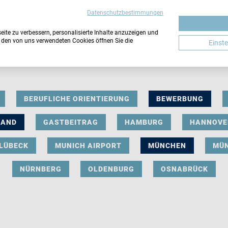
Datenschutzbestimmungen
ite zu verbessern, personalisierte Inhalte anzuzeigen und
u den von uns verwendeten Cookies öffnen Sie die
Einst
BERUFLICHE ORIENTIERUNG
BEWERBUNG
LAND
GASTBEITRAG
HAMBURG
HANNOVE
LÜBECK
MUNICH AIRPORT
MÜNCHEN
MÜ
NÜRNBERG
OLDENBURG
OSNABRÜCK