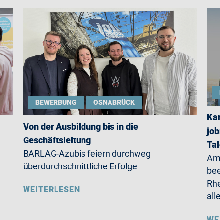
BEWERBUNG
OSNABRÜCK
Kar
Von der Ausbildung bis in die
job
Geschäftsleitung
Ta
BARLAG-Azubis feiern durchweg
Am 
überdurchschnittliche Erfolge
be
Rhe
WEITERLESEN
all
WE