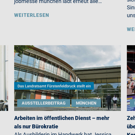
jobmesse münchen lädt erneut alle…
Sin
un
WEITERLESEN
WE
AUSSTELLERBEITRAG
MÜNCHEN
Arbeiten im öffentlichen Dienst – mehr
Zeh
als nur Bürokratie
übe
Als Ausbilderin im Handwerk hat Jessica
Ko