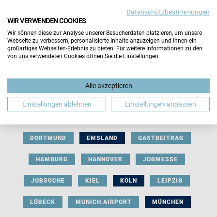
Datenschutzbestimmungen
WIR VERWENDEN COOKIES
Wir können diese zur Analyse unserer Besucherdaten platzieren, um unsere
Webseite zu verbessern, personalisierte Inhalte anzuzeigen und Ihnen ein
großartiges Webseiten-Erlebnis zu bieten. Für weitere Informationen zu den
von uns verwendeten Cookies öffnen Sie die Einstellungen.
AUSSTELLERBEITRAG
BERLIN
Alle akzeptieren
BERUFLICHE ORIENTIERUNG
BEWERBUNG
Einstellungen ablehnen
Einstellungen anpassen
BIELEFELD
BRAUNSCHWEIG
BREMEN
DORTMUND
EMSLAND
GASTBEITRAG
HAMBURG
HANNOVER
JOBMESSE
JOBSUCHE
KIEL
KÖLN
LEIPZIG
LÜBECK
MUNICH AIRPORT
MÜNCHEN