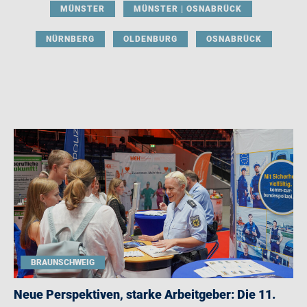
MÜNSTER
MÜNSTER | OSNABRÜCK
NÜRNBERG
OLDENBURG
OSNABRÜCK
BRAUNSCHWEIG
Neue Perspektiven, starke Arbeitgeber: Die 11.