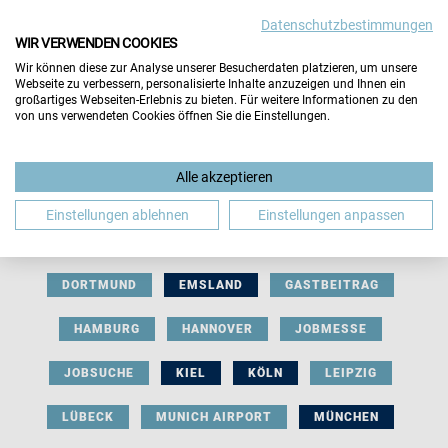
Datenschutzbestimmungen
WIR VERWENDEN COOKIES
Wir können diese zur Analyse unserer Besucherdaten platzieren, um unsere
Webseite zu verbessern, personalisierte Inhalte anzuzeigen und Ihnen ein
großartiges Webseiten-Erlebnis zu bieten. Für weitere Informationen zu den
von uns verwendeten Cookies öffnen Sie die Einstellungen.
AUSSTELLERBEITRAG
BERLIN
Alle akzeptieren
BERUFLICHE ORIENTIERUNG
BEWERBUNG
Einstellungen ablehnen
Einstellungen anpassen
BIELEFELD
BRAUNSCHWEIG
BREMEN
DORTMUND
EMSLAND
GASTBEITRAG
HAMBURG
HANNOVER
JOBMESSE
JOBSUCHE
KIEL
KÖLN
LEIPZIG
LÜBECK
MUNICH AIRPORT
MÜNCHEN