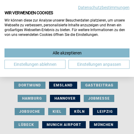
Datenschutzbestimmungen
WIR VERWENDEN COOKIES
Wir können diese zur Analyse unserer Besucherdaten platzieren, um unsere
Webseite zu verbessern, personalisierte Inhalte anzuzeigen und Ihnen ein
großartiges Webseiten-Erlebnis zu bieten. Für weitere Informationen zu den
von uns verwendeten Cookies öffnen Sie die Einstellungen.
AUSSTELLERBEITRAG
BERLIN
Alle akzeptieren
BERUFLICHE ORIENTIERUNG
BEWERBUNG
Einstellungen ablehnen
Einstellungen anpassen
BIELEFELD
BRAUNSCHWEIG
BREMEN
DORTMUND
EMSLAND
GASTBEITRAG
HAMBURG
HANNOVER
JOBMESSE
JOBSUCHE
KIEL
KÖLN
LEIPZIG
LÜBECK
MUNICH AIRPORT
MÜNCHEN