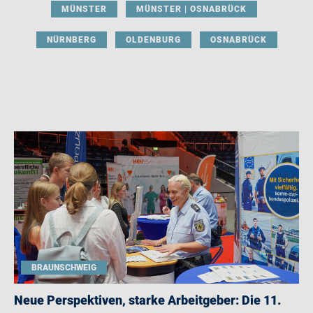
MÜNSTER
MÜNSTER | OSNABRÜCK
NÜRNBERG
OLDENBURG
OSNABRÜCK
BRAUNSCHWEIG
Neue Perspektiven, starke Arbeitgeber: Die 11.