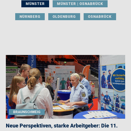
MÜNSTER
MÜNSTER | OSNABRÜCK
NÜRNBERG
OLDENBURG
OSNABRÜCK
BRAUNSCHWEIG
Neue Perspektiven, starke Arbeitgeber: Die 11.