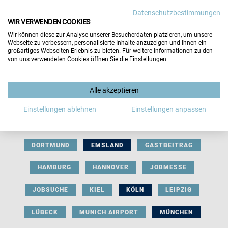
Datenschutzbestimmungen
WIR VERWENDEN COOKIES
Wir können diese zur Analyse unserer Besucherdaten platzieren, um unsere
Webseite zu verbessern, personalisierte Inhalte anzuzeigen und Ihnen ein
großartiges Webseiten-Erlebnis zu bieten. Für weitere Informationen zu den
von uns verwendeten Cookies öffnen Sie die Einstellungen.
AUSSTELLERBEITRAG
BERLIN
Alle akzeptieren
BERUFLICHE ORIENTIERUNG
BEWERBUNG
Einstellungen ablehnen
Einstellungen anpassen
BIELEFELD
BRAUNSCHWEIG
BREMEN
DORTMUND
EMSLAND
GASTBEITRAG
HAMBURG
HANNOVER
JOBMESSE
JOBSUCHE
KIEL
KÖLN
LEIPZIG
LÜBECK
MUNICH AIRPORT
MÜNCHEN