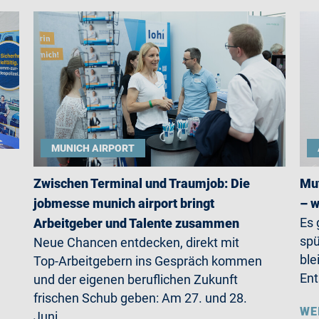
MUNICH AIRPORT
Zwischen Terminal und Traumjob: Die
Mut
jobmesse munich airport bringt
– w
Es 
Arbeitgeber und Talente zusammen
spü
Neue Chancen entdecken, direkt mit
ble
Top-Arbeitgebern ins Gespräch kommen
Ent
und der eigenen beruflichen Zukunft
frischen Schub geben: Am 27. und 28.
WE
Juni…