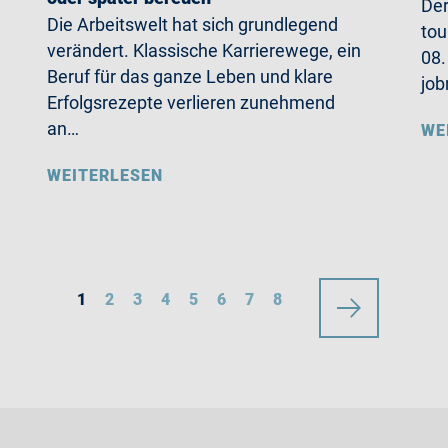
Der
Die Arbeitswelt hat sich grundlegend
tou
verändert. Klassische Karrierewege, ein
08.
Beruf für das ganze Leben und klare
job
Erfolgsrezepte verlieren zunehmend
an…
WE
WEITERLESEN
1
2
3
4
5
6
7
8