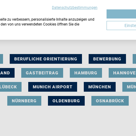
Datenschutzbestimmungen
ite zu verbessern, personalisierte Inhalte anzuzeigen und
u den von uns verwendeten Cookies öffnen Sie die
Einst
BERUFLICHE ORIENTIERUNG
BEWERBUNG
LAND
GASTBEITRAG
HAMBURG
HANNOVE
LÜBECK
MUNICH AIRPORT
MÜNCHEN
MÜ
NÜRNBERG
OLDENBURG
OSNABRÜCK