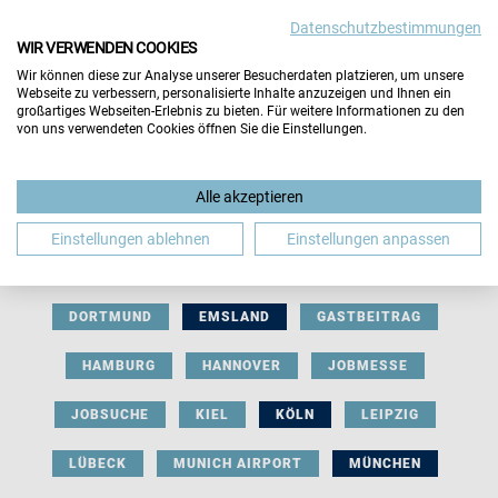
Datenschutzbestimmungen
WIR VERWENDEN COOKIES
Wir können diese zur Analyse unserer Besucherdaten platzieren, um unsere
Webseite zu verbessern, personalisierte Inhalte anzuzeigen und Ihnen ein
großartiges Webseiten-Erlebnis zu bieten. Für weitere Informationen zu den
von uns verwendeten Cookies öffnen Sie die Einstellungen.
AUSSTELLERBEITRAG
BERLIN
Alle akzeptieren
BERUFLICHE ORIENTIERUNG
BEWERBUNG
Einstellungen ablehnen
Einstellungen anpassen
BIELEFELD
BRAUNSCHWEIG
BREMEN
DORTMUND
EMSLAND
GASTBEITRAG
HAMBURG
HANNOVER
JOBMESSE
JOBSUCHE
KIEL
KÖLN
LEIPZIG
LÜBECK
MUNICH AIRPORT
MÜNCHEN