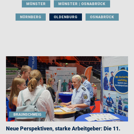
MÜNSTER
MÜNSTER | OSNABRÜCK
NÜRNBERG
OLDENBURG
OSNABRÜCK
BRAUNSCHWEIG
Neue Perspektiven, starke Arbeitgeber: Die 11.