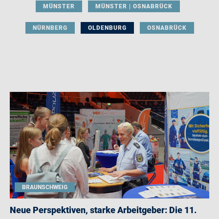
MÜNSTER
MÜNSTER | OSNABRÜCK
NÜRNBERG
OLDENBURG
OSNABRÜCK
BRAUNSCHWEIG
Neue Perspektiven, starke Arbeitgeber: Die 11.