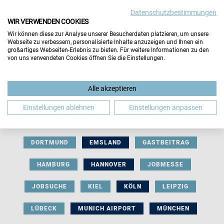
Datenschutzbestimmungen
WIR VERWENDEN COOKIES
Wir können diese zur Analyse unserer Besucherdaten platzieren, um unsere
Webseite zu verbessern, personalisierte Inhalte anzuzeigen und Ihnen ein
großartiges Webseiten-Erlebnis zu bieten. Für weitere Informationen zu den
von uns verwendeten Cookies öffnen Sie die Einstellungen.
AUSSTELLERBEITRAG
BERLIN
Alle akzeptieren
BERUFLICHE ORIENTIERUNG
BEWERBUNG
Einstellungen ablehnen
Einstellungen anpassen
BIELEFELD
BRAUNSCHWEIG
BREMEN
DORTMUND
EMSLAND
GASTBEITRAG
HAMBURG
HANNOVER
JOBMESSE
JOBSUCHE
KIEL
KÖLN
LEIPZIG
LÜBECK
MUNICH AIRPORT
MÜNCHEN