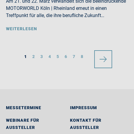
Am 21. und 22. März verwandelt sich die beeindruckende
MOTORWORLD Köln | Rheinland erneut in einen
Treffpunkt für alle, die ihre berufliche Zukunft…
WEITERLESEN
1
2
3
4
5
6
7
8
MESSETERMINE
IMPRESSUM
WEBINARE FÜR
KONTAKT FÜR
AUSSTELLER
AUSSTELLER