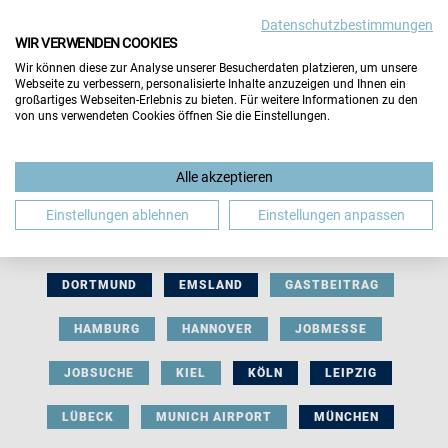
Datenschutzbestimmungen
WIR VERWENDEN COOKIES
Wir können diese zur Analyse unserer Besucherdaten platzieren, um unsere
Webseite zu verbessern, personalisierte Inhalte anzuzeigen und Ihnen ein
großartiges Webseiten-Erlebnis zu bieten. Für weitere Informationen zu den
von uns verwendeten Cookies öffnen Sie die Einstellungen.
AUSSTELLERBEITRAG
BERLIN
Alle akzeptieren
BERUFLICHE ORIENTIERUNG
BEWERBUNG
Einstellungen ablehnen
Einstellungen anpassen
BIELEFELD
BRAUNSCHWEIG
BREMEN
DORTMUND
EMSLAND
GASTBEITRAG
HAMBURG
HANNOVER
JOBMESSE
JOBSUCHE
KIEL
KÖLN
LEIPZIG
LÜBECK
MUNICH AIRPORT
MÜNCHEN