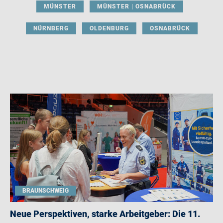
MÜNSTER
MÜNSTER | OSNABRÜCK
NÜRNBERG
OLDENBURG
OSNABRÜCK
BRAUNSCHWEIG
Neue Perspektiven, starke Arbeitgeber: Die 11.