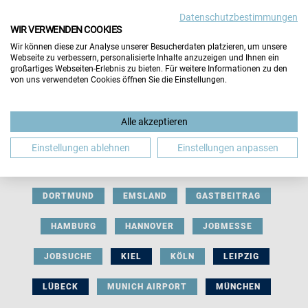
Datenschutzbestimmungen
WIR VERWENDEN COOKIES
Wir können diese zur Analyse unserer Besucherdaten platzieren, um unsere
Webseite zu verbessern, personalisierte Inhalte anzuzeigen und Ihnen ein
großartiges Webseiten-Erlebnis zu bieten. Für weitere Informationen zu den
von uns verwendeten Cookies öffnen Sie die Einstellungen.
AUSSTELLERBEITRAG
BERLIN
Alle akzeptieren
BERUFLICHE ORIENTIERUNG
BEWERBUNG
Einstellungen ablehnen
Einstellungen anpassen
BIELEFELD
BRAUNSCHWEIG
BREMEN
DORTMUND
EMSLAND
GASTBEITRAG
HAMBURG
HANNOVER
JOBMESSE
JOBSUCHE
KIEL
KÖLN
LEIPZIG
LÜBECK
MUNICH AIRPORT
MÜNCHEN