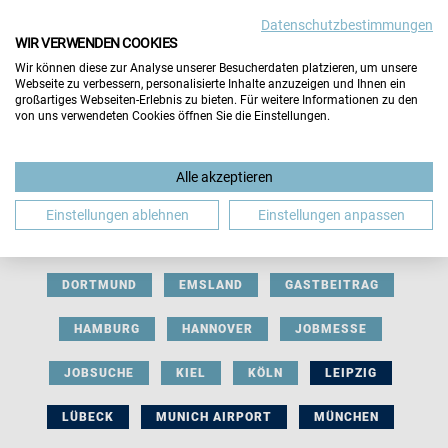
Datenschutzbestimmungen
WIR VERWENDEN COOKIES
Wir können diese zur Analyse unserer Besucherdaten platzieren, um unsere
Webseite zu verbessern, personalisierte Inhalte anzuzeigen und Ihnen ein
großartiges Webseiten-Erlebnis zu bieten. Für weitere Informationen zu den
von uns verwendeten Cookies öffnen Sie die Einstellungen.
AUSSTELLERBEITRAG
BERLIN
Alle akzeptieren
BERUFLICHE ORIENTIERUNG
BEWERBUNG
Einstellungen ablehnen
Einstellungen anpassen
BIELEFELD
BRAUNSCHWEIG
BREMEN
DORTMUND
EMSLAND
GASTBEITRAG
HAMBURG
HANNOVER
JOBMESSE
JOBSUCHE
KIEL
KÖLN
LEIPZIG
LÜBECK
MUNICH AIRPORT
MÜNCHEN