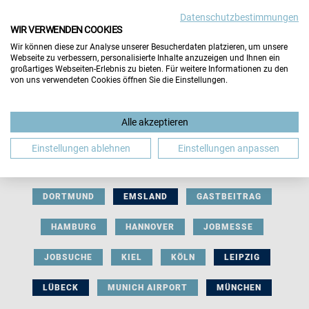
Datenschutzbestimmungen
WIR VERWENDEN COOKIES
Wir können diese zur Analyse unserer Besucherdaten platzieren, um unsere
Webseite zu verbessern, personalisierte Inhalte anzuzeigen und Ihnen ein
großartiges Webseiten-Erlebnis zu bieten. Für weitere Informationen zu den
von uns verwendeten Cookies öffnen Sie die Einstellungen.
AUSSTELLERBEITRAG
BERLIN
Alle akzeptieren
BERUFLICHE ORIENTIERUNG
BEWERBUNG
Einstellungen ablehnen
Einstellungen anpassen
BIELEFELD
BRAUNSCHWEIG
BREMEN
DORTMUND
EMSLAND
GASTBEITRAG
HAMBURG
HANNOVER
JOBMESSE
JOBSUCHE
KIEL
KÖLN
LEIPZIG
LÜBECK
MUNICH AIRPORT
MÜNCHEN