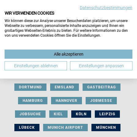
Datenschutzbestimmungen
WIR VERWENDEN COOKIES
Wir können diese zur Analyse unserer Besucherdaten platzieren, um unsere
Webseite zu verbessern, personalisierte Inhalte anzuzeigen und Ihnen ein
großartiges Webseiten-Erlebnis zu bieten. Für weitere Informationen zu den
von uns verwendeten Cookies öffnen Sie die Einstellungen.
AUSSTELLERBEITRAG
BERLIN
Alle akzeptieren
BERUFLICHE ORIENTIERUNG
BEWERBUNG
Einstellungen ablehnen
Einstellungen anpassen
BIELEFELD
BRAUNSCHWEIG
BREMEN
DORTMUND
EMSLAND
GASTBEITRAG
HAMBURG
HANNOVER
JOBMESSE
JOBSUCHE
KIEL
KÖLN
LEIPZIG
LÜBECK
MUNICH AIRPORT
MÜNCHEN