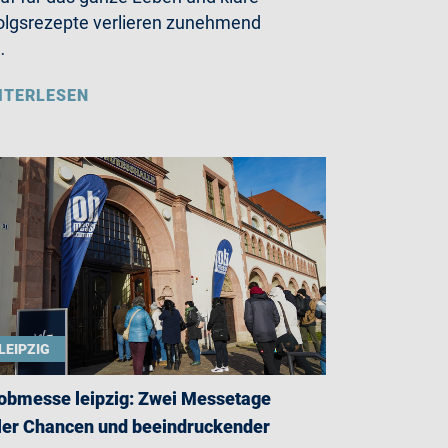
olgsrezepte verlieren zunehmend
…
ITERLESEN
LEIPZIG
jobmesse leipzig: Zwei Messetage
ler Chancen und beeindruckender