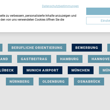
Datenschutzbestimmungen
ite zu verbessern, personalisierte Inhalte anzuzeigen und
u den von uns verwendeten Cookies öffnen Sie die
Einst
BERUFLICHE ORIENTIERUNG
BEWERBUNG
LAND
GASTBEITRAG
HAMBURG
HANNOVE
LÜBECK
MUNICH AIRPORT
MÜNCHEN
MÜ
NÜRNBERG
OLDENBURG
OSNABRÜCK