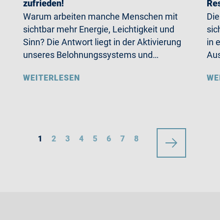
zufrieden!
Re
Warum arbeiten manche Menschen mit
Die
sichtbar mehr Energie, Leichtigkeit und
sic
Sinn? Die Antwort liegt in der Aktivierung
in 
unseres Belohnungssystems und…
Aus
WEITERLESEN
WE
1
2
3
4
5
6
7
8