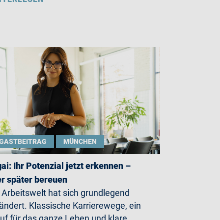
GASTBEITRAG
MÜNCHEN
gai: Ihr Potenzial jetzt erkennen –
r später bereuen
 Arbeitswelt hat sich grundlegend
ändert. Klassische Karrierewege, ein
uf für das ganze Leben und klare