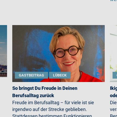
GASTBEITRAG
LÜBECK
So bringst Du Freude in Deinen
Iki
Berufsalltag zurück
ode
Freude im Berufsalltag – für viele ist sie
Die
irgendwo auf der Strecke geblieben.
ver
Stattdessen bestimmen Funktionieren,
Ber