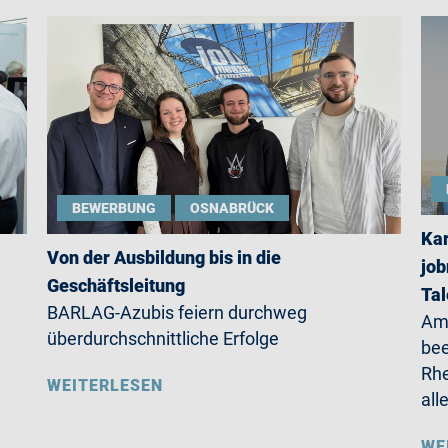
BEWERBUNG
OSNABRÜCK
Kar
Von der Ausbildung bis in die
job
Geschäftsleitung
Ta
BARLAG-Azubis feiern durchweg
Am 
überdurchschnittliche Erfolge
be
Rhe
WEITERLESEN
all
WE