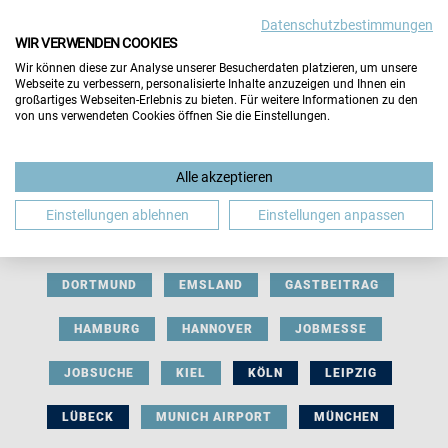
Datenschutzbestimmungen
WIR VERWENDEN COOKIES
Wir können diese zur Analyse unserer Besucherdaten platzieren, um unsere
Webseite zu verbessern, personalisierte Inhalte anzuzeigen und Ihnen ein
großartiges Webseiten-Erlebnis zu bieten. Für weitere Informationen zu den
von uns verwendeten Cookies öffnen Sie die Einstellungen.
AUSSTELLERBEITRAG
BERLIN
Alle akzeptieren
BERUFLICHE ORIENTIERUNG
BEWERBUNG
Einstellungen ablehnen
Einstellungen anpassen
BIELEFELD
BRAUNSCHWEIG
BREMEN
DORTMUND
EMSLAND
GASTBEITRAG
HAMBURG
HANNOVER
JOBMESSE
JOBSUCHE
KIEL
KÖLN
LEIPZIG
LÜBECK
MUNICH AIRPORT
MÜNCHEN