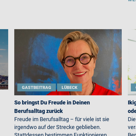
GASTBEITRAG
LÜBECK
So bringst Du Freude in Deinen
Iki
Berufsalltag zurück
ode
Freude im Berufsalltag – für viele ist sie
Die
irgendwo auf der Strecke geblieben.
ver
Stattdessen bestimmen Funktionieren,
Ber