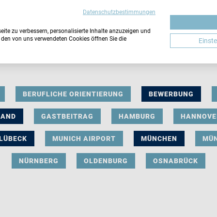
Datenschutzbestimmungen
ite zu verbessern, personalisierte Inhalte anzuzeigen und
u den von uns verwendeten Cookies öffnen Sie die
Einst
BERUFLICHE ORIENTIERUNG
BEWERBUNG
LAND
GASTBEITRAG
HAMBURG
HANNOVE
LÜBECK
MUNICH AIRPORT
MÜNCHEN
MÜ
NÜRNBERG
OLDENBURG
OSNABRÜCK