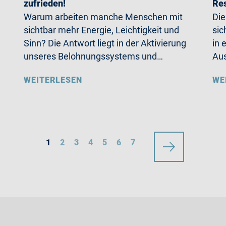
zufrieden!
Re
Warum arbeiten manche Menschen mit
Die
sichtbar mehr Energie, Leichtigkeit und
sic
Sinn? Die Antwort liegt in der Aktivierung
in 
unseres Belohnungssystems und…
Aus
WEITERLESEN
WE
1
2
3
4
5
6
7