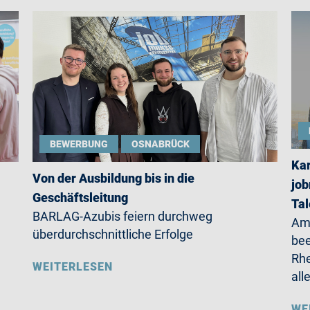
BEWERBUNG
OSNABRÜCK
Kar
Von der Ausbildung bis in die
job
Geschäftsleitung
Ta
BARLAG-Azubis feiern durchweg
Am 
überdurchschnittliche Erfolge
be
Rhe
WEITERLESEN
all
WE