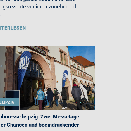
olgsrezepte verlieren zunehmend
…
ITERLESEN
LEIPZIG
jobmesse leipzig: Zwei Messetage
ler Chancen und beeindruckender