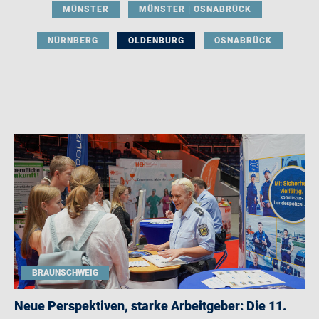
MÜNSTER
MÜNSTER | OSNABRÜCK
NÜRNBERG
OLDENBURG
OSNABRÜCK
BRAUNSCHWEIG
Neue Perspektiven, starke Arbeitgeber: Die 11.