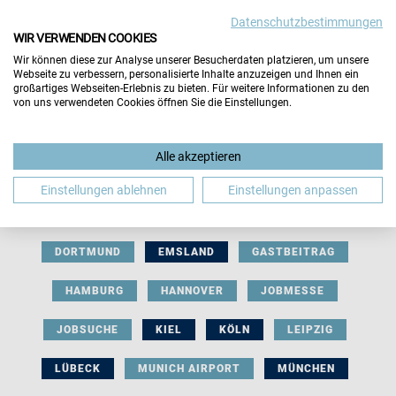
Datenschutzbestimmungen
WIR VERWENDEN COOKIES
Wir können diese zur Analyse unserer Besucherdaten platzieren, um unsere
Webseite zu verbessern, personalisierte Inhalte anzuzeigen und Ihnen ein
großartiges Webseiten-Erlebnis zu bieten. Für weitere Informationen zu den
von uns verwendeten Cookies öffnen Sie die Einstellungen.
AUSSTELLERBEITRAG
BERLIN
Alle akzeptieren
BERUFLICHE ORIENTIERUNG
BEWERBUNG
Einstellungen ablehnen
Einstellungen anpassen
BIELEFELD
BRAUNSCHWEIG
BREMEN
DORTMUND
EMSLAND
GASTBEITRAG
HAMBURG
HANNOVER
JOBMESSE
JOBSUCHE
KIEL
KÖLN
LEIPZIG
LÜBECK
MUNICH AIRPORT
MÜNCHEN