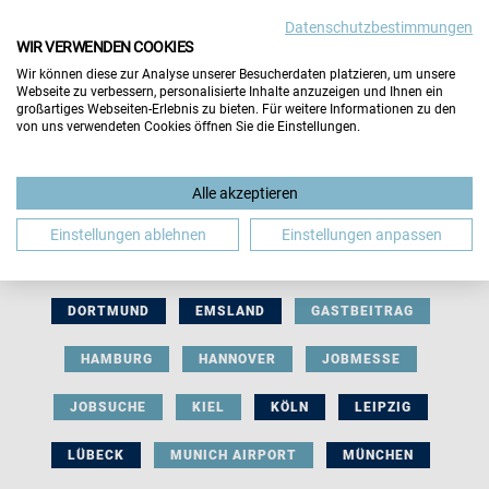
Datenschutzbestimmungen
WIR VERWENDEN COOKIES
Wir können diese zur Analyse unserer Besucherdaten platzieren, um unsere
Webseite zu verbessern, personalisierte Inhalte anzuzeigen und Ihnen ein
großartiges Webseiten-Erlebnis zu bieten. Für weitere Informationen zu den
von uns verwendeten Cookies öffnen Sie die Einstellungen.
AUSSTELLERBEITRAG
BERLIN
Alle akzeptieren
BERUFLICHE ORIENTIERUNG
BEWERBUNG
Einstellungen ablehnen
Einstellungen anpassen
BIELEFELD
BRAUNSCHWEIG
BREMEN
DORTMUND
EMSLAND
GASTBEITRAG
HAMBURG
HANNOVER
JOBMESSE
JOBSUCHE
KIEL
KÖLN
LEIPZIG
LÜBECK
MUNICH AIRPORT
MÜNCHEN