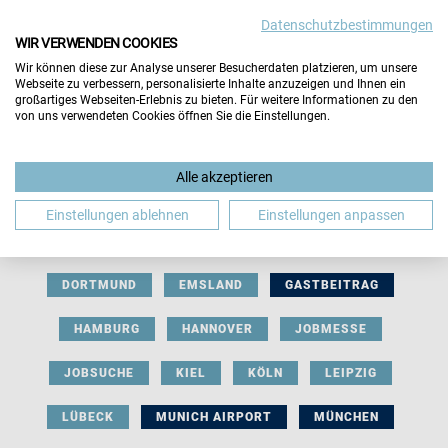
Datenschutzbestimmungen
WIR VERWENDEN COOKIES
Wir können diese zur Analyse unserer Besucherdaten platzieren, um unsere
Webseite zu verbessern, personalisierte Inhalte anzuzeigen und Ihnen ein
großartiges Webseiten-Erlebnis zu bieten. Für weitere Informationen zu den
von uns verwendeten Cookies öffnen Sie die Einstellungen.
AUSSTELLERBEITRAG
BERLIN
Alle akzeptieren
BERUFLICHE ORIENTIERUNG
BEWERBUNG
Einstellungen ablehnen
Einstellungen anpassen
BIELEFELD
BRAUNSCHWEIG
BREMEN
DORTMUND
EMSLAND
GASTBEITRAG
HAMBURG
HANNOVER
JOBMESSE
JOBSUCHE
KIEL
KÖLN
LEIPZIG
LÜBECK
MUNICH AIRPORT
MÜNCHEN