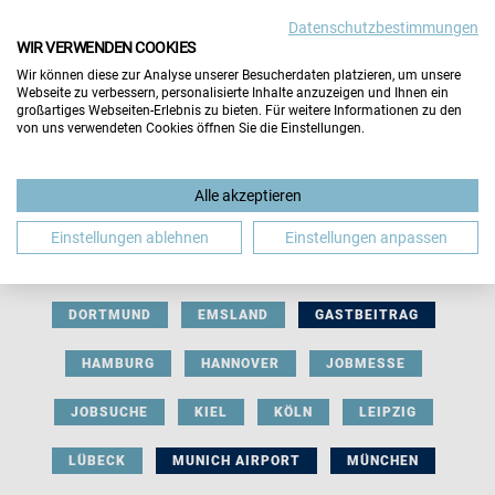
Datenschutzbestimmungen
WIR VERWENDEN COOKIES
Wir können diese zur Analyse unserer Besucherdaten platzieren, um unsere
Webseite zu verbessern, personalisierte Inhalte anzuzeigen und Ihnen ein
großartiges Webseiten-Erlebnis zu bieten. Für weitere Informationen zu den
von uns verwendeten Cookies öffnen Sie die Einstellungen.
AUSSTELLERBEITRAG
BERLIN
Alle akzeptieren
BERUFLICHE ORIENTIERUNG
BEWERBUNG
Einstellungen ablehnen
Einstellungen anpassen
BIELEFELD
BRAUNSCHWEIG
BREMEN
DORTMUND
EMSLAND
GASTBEITRAG
HAMBURG
HANNOVER
JOBMESSE
JOBSUCHE
KIEL
KÖLN
LEIPZIG
LÜBECK
MUNICH AIRPORT
MÜNCHEN