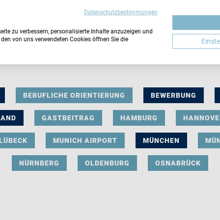
Datenschutzbestimmungen
ite zu verbessern, personalisierte Inhalte anzuzeigen und
u den von uns verwendeten Cookies öffnen Sie die
Einst
BERUFLICHE ORIENTIERUNG
BEWERBUNG
LAND
GASTBEITRAG
HAMBURG
HANNOVE
LÜBECK
MUNICH AIRPORT
MÜNCHEN
MÜ
NÜRNBERG
OLDENBURG
OSNABRÜCK