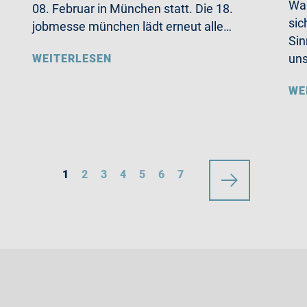
Wa
08. Februar in München statt. Die 18.
sic
jobmesse münchen lädt erneut alle…
Sin
un
WEITERLESEN
WE
1
2
3
4
5
6
7