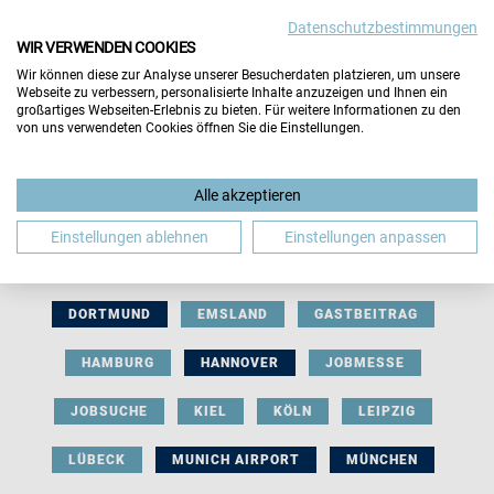
Datenschutzbestimmungen
WIR VERWENDEN COOKIES
Wir können diese zur Analyse unserer Besucherdaten platzieren, um unsere
Webseite zu verbessern, personalisierte Inhalte anzuzeigen und Ihnen ein
großartiges Webseiten-Erlebnis zu bieten. Für weitere Informationen zu den
von uns verwendeten Cookies öffnen Sie die Einstellungen.
AUSSTELLERBEITRAG
BERLIN
Alle akzeptieren
BERUFLICHE ORIENTIERUNG
BEWERBUNG
Einstellungen ablehnen
Einstellungen anpassen
BIELEFELD
BRAUNSCHWEIG
BREMEN
DORTMUND
EMSLAND
GASTBEITRAG
HAMBURG
HANNOVER
JOBMESSE
JOBSUCHE
KIEL
KÖLN
LEIPZIG
LÜBECK
MUNICH AIRPORT
MÜNCHEN