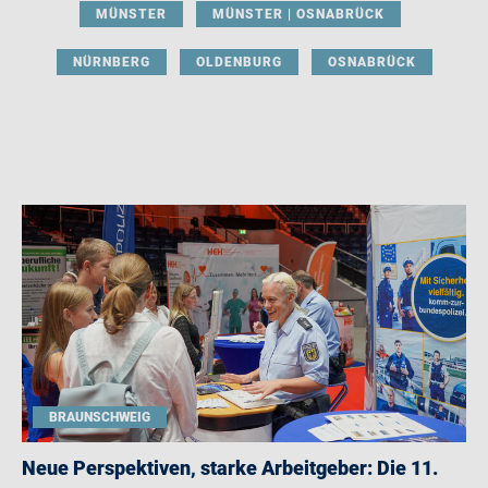
MÜNSTER
MÜNSTER | OSNABRÜCK
NÜRNBERG
OLDENBURG
OSNABRÜCK
BRAUNSCHWEIG
Neue Perspektiven, starke Arbeitgeber: Die 11.