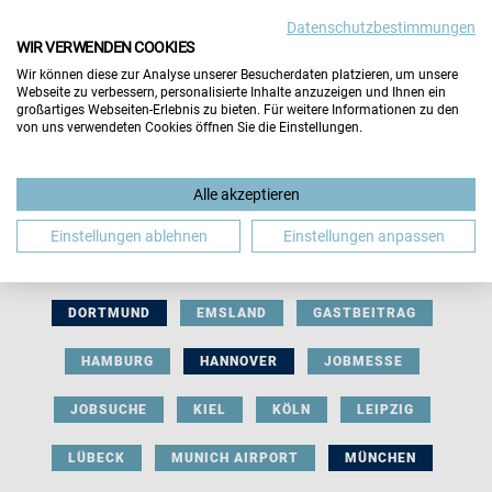
Datenschutzbestimmungen
WIR VERWENDEN COOKIES
Wir können diese zur Analyse unserer Besucherdaten platzieren, um unsere
Webseite zu verbessern, personalisierte Inhalte anzuzeigen und Ihnen ein
großartiges Webseiten-Erlebnis zu bieten. Für weitere Informationen zu den
von uns verwendeten Cookies öffnen Sie die Einstellungen.
AUSSTELLERBEITRAG
BERLIN
Alle akzeptieren
BERUFLICHE ORIENTIERUNG
BEWERBUNG
Einstellungen ablehnen
Einstellungen anpassen
BIELEFELD
BRAUNSCHWEIG
BREMEN
DORTMUND
EMSLAND
GASTBEITRAG
HAMBURG
HANNOVER
JOBMESSE
JOBSUCHE
KIEL
KÖLN
LEIPZIG
LÜBECK
MUNICH AIRPORT
MÜNCHEN