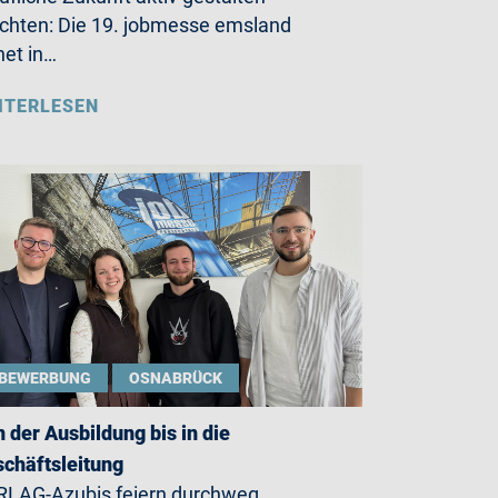
hten: Die 19. jobmesse emsland
net in…
ITERLESEN
BEWERBUNG
OSNABRÜCK
 der Ausbildung bis in die
chäftsleitung
LAG-Azubis feiern durchweg