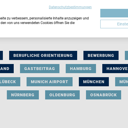
Datenschutzbestimmungen
ite zu verbessern, personalisierte Inhalte anzuzeigen und
u den von uns verwendeten Cookies öffnen Sie die
Einst
BERUFLICHE ORIENTIERUNG
BEWERBUNG
LAND
GASTBEITRAG
HAMBURG
HANNOVE
LÜBECK
MUNICH AIRPORT
MÜNCHEN
MÜ
NÜRNBERG
OLDENBURG
OSNABRÜCK