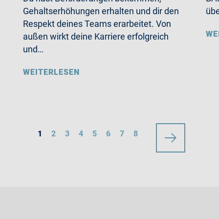
Gehaltserhöhungen erhalten und dir den
übe
Respekt deines Teams erarbeitet. Von
WE
außen wirkt deine Karriere erfolgreich
und…
WEITERLESEN
1
2
3
4
5
6
7
8