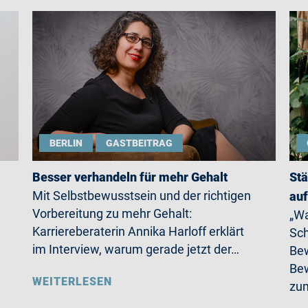
BERLIN
GASTBEITRAG
Besser verhandeln für mehr Gehalt
Stä
Mit Selbstbewusstsein und der richtigen
auf
Vorbereitung zu mehr Gehalt:
„Wa
Karriereberaterin Annika Harloff erklärt
Sch
im Interview, warum gerade jetzt der…
Bew
Bew
WEITERLESEN
zum