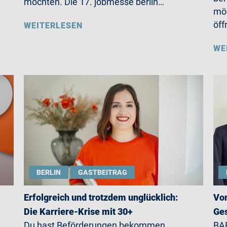
möchten. Die 17. jobmesse berlin…
möc
öff
WEITERLESEN
WE
BERLIN
GASTBEITRAG
Erfolgreich und trotzdem unglücklich:
Von
Die Karriere-Krise mit 30+
Ges
Du hast Beförderungen bekommen,
BAR