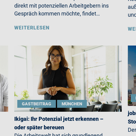
direkt mit potenziellen Arbeitgebern ins
auß
Gespräch kommen möchte, findet…
un
WEITERLESEN
WE
GASTBEITRAG
MÜNCHEN
job
Ikigai: Ihr Potenzial jetzt erkennen –
St
oder später bereuen
Der
Die Arbeitswelt hat sich grundlegend