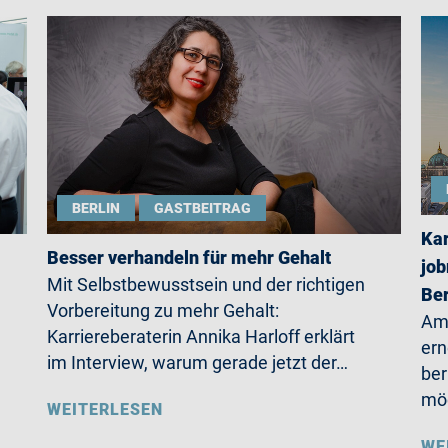
BERLIN
GASTBEITRAG
Kar
Besser verhandeln für mehr Gehalt
job
Mit Selbstbewusstsein und der richtigen
Ber
Vorbereitung zu mehr Gehalt:
Am 
Karriereberaterin Annika Harloff erklärt
ern
im Interview, warum gerade jetzt der…
ber
möc
WEITERLESEN
WE