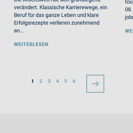
tou
verändert. Klassische Karrierewege, ein
08.
Beruf für das ganze Leben und klare
job
Erfolgsrezepte verlieren zunehmend
an…
WE
WEITERLESEN
1
2
3
4
5
6