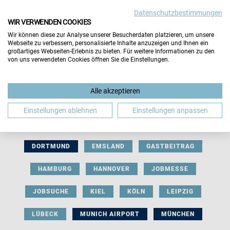
Datenschutzbestimmungen
WIR VERWENDEN COOKIES
Wir können diese zur Analyse unserer Besucherdaten platzieren, um unsere
Webseite zu verbessern, personalisierte Inhalte anzuzeigen und Ihnen ein
großartiges Webseiten-Erlebnis zu bieten. Für weitere Informationen zu den
von uns verwendeten Cookies öffnen Sie die Einstellungen.
AUSSTELLERBEITRAG
BERLIN
Alle akzeptieren
BERUFLICHE ORIENTIERUNG
BEWERBUNG
Einstellungen ablehnen
Einstellungen anpassen
BIELEFELD
BRAUNSCHWEIG
BREMEN
DORTMUND
EMSLAND
GASTBEITRAG
HAMBURG
HANNOVER
JOBMESSE
JOBSUCHE
KIEL
KÖLN
LEIPZIG
LÜBECK
MUNICH AIRPORT
MÜNCHEN