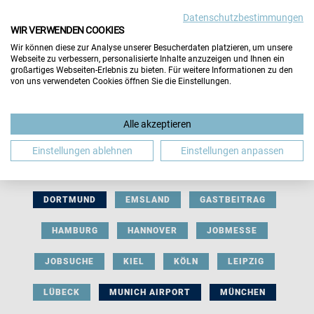
Datenschutzbestimmungen
WIR VERWENDEN COOKIES
Wir können diese zur Analyse unserer Besucherdaten platzieren, um unsere
Webseite zu verbessern, personalisierte Inhalte anzuzeigen und Ihnen ein
großartiges Webseiten-Erlebnis zu bieten. Für weitere Informationen zu den
von uns verwendeten Cookies öffnen Sie die Einstellungen.
AUSSTELLERBEITRAG
BERLIN
Alle akzeptieren
BERUFLICHE ORIENTIERUNG
BEWERBUNG
Einstellungen ablehnen
Einstellungen anpassen
BIELEFELD
BRAUNSCHWEIG
BREMEN
DORTMUND
EMSLAND
GASTBEITRAG
HAMBURG
HANNOVER
JOBMESSE
JOBSUCHE
KIEL
KÖLN
LEIPZIG
LÜBECK
MUNICH AIRPORT
MÜNCHEN