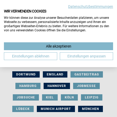
Datenschutzbestimmungen
WIR VERWENDEN COOKIES
Wir können diese zur Analyse unserer Besucherdaten platzieren, um unsere
Webseite zu verbessern, personalisierte Inhalte anzuzeigen und Ihnen ein
großartiges Webseiten-Erlebnis zu bieten. Für weitere Informationen zu den
von uns verwendeten Cookies öffnen Sie die Einstellungen.
AUSSTELLERBEITRAG
BERLIN
Alle akzeptieren
BERUFLICHE ORIENTIERUNG
BEWERBUNG
Einstellungen ablehnen
Einstellungen anpassen
BIELEFELD
BRAUNSCHWEIG
BREMEN
DORTMUND
EMSLAND
GASTBEITRAG
HAMBURG
HANNOVER
JOBMESSE
JOBSUCHE
KIEL
KÖLN
LEIPZIG
LÜBECK
MUNICH AIRPORT
MÜNCHEN