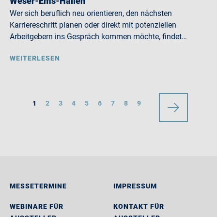
Weser-Ems-Hallen
Wer sich beruflich neu orientieren, den nächsten
Karriereschritt planen oder direkt mit potenziellen
Arbeitgebern ins Gespräch kommen möchte, findet…
WEITERLESEN
1
2
3
4
5
6
7
8
9
MESSETERMINE
IMPRESSUM
WEBINARE FÜR
KONTAKT FÜR