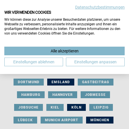
Datenschutzbestimmungen
WIR VERWENDEN COOKIES
Wir können diese zur Analyse unserer Besucherdaten platzieren, um unsere
Webseite zu verbessern, personalisierte Inhalte anzuzeigen und Ihnen ein
großartiges Webseiten-Erlebnis zu bieten. Für weitere Informationen zu den
von uns verwendeten Cookies öffnen Sie die Einstellungen.
AUSSTELLERBEITRAG
BERLIN
Alle akzeptieren
BERUFLICHE ORIENTIERUNG
BEWERBUNG
Einstellungen ablehnen
Einstellungen anpassen
BIELEFELD
BRAUNSCHWEIG
BREMEN
DORTMUND
EMSLAND
GASTBEITRAG
HAMBURG
HANNOVER
JOBMESSE
JOBSUCHE
KIEL
KÖLN
LEIPZIG
LÜBECK
MUNICH AIRPORT
MÜNCHEN