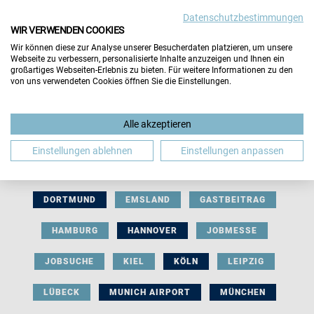
Datenschutzbestimmungen
WIR VERWENDEN COOKIES
Wir können diese zur Analyse unserer Besucherdaten platzieren, um unsere
Webseite zu verbessern, personalisierte Inhalte anzuzeigen und Ihnen ein
großartiges Webseiten-Erlebnis zu bieten. Für weitere Informationen zu den
von uns verwendeten Cookies öffnen Sie die Einstellungen.
AUSSTELLERBEITRAG
BERLIN
Alle akzeptieren
BERUFLICHE ORIENTIERUNG
BEWERBUNG
Einstellungen ablehnen
Einstellungen anpassen
BIELEFELD
BRAUNSCHWEIG
BREMEN
DORTMUND
EMSLAND
GASTBEITRAG
HAMBURG
HANNOVER
JOBMESSE
JOBSUCHE
KIEL
KÖLN
LEIPZIG
LÜBECK
MUNICH AIRPORT
MÜNCHEN