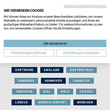
Datenschutzbestimmungen
WIR VERWENDEN COOKIES
Wir können diese zur Analyse unserer Besucherdaten platzieren, um unsere
Webseite zu verbessern, personalisierte Inhalte anzuzeigen und Ihnen ein
großartiges Webseiten-Erlebnis zu bieten. Für weitere Informationen zu den
von uns verwendeten Cookies öffnen Sie die Einstellungen.
AUSSTELLERBEITRAG
BERLIN
Alle akzeptieren
BERUFLICHE ORIENTIERUNG
BEWERBUNG
Einstellungen ablehnen
Einstellungen anpassen
BIELEFELD
BRAUNSCHWEIG
BREMEN
DORTMUND
EMSLAND
GASTBEITRAG
HAMBURG
HANNOVER
JOBMESSE
JOBSUCHE
KIEL
KÖLN
LEIPZIG
LÜBECK
MUNICH AIRPORT
MÜNCHEN