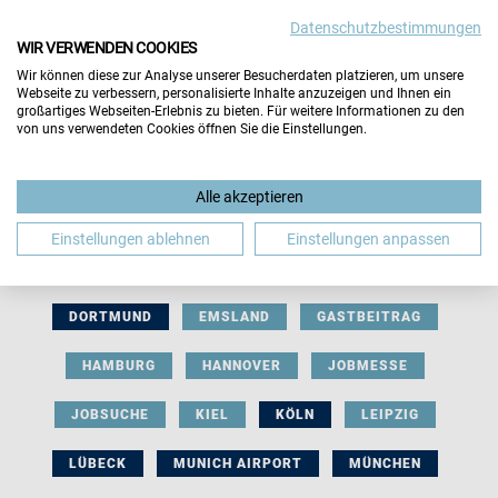
Datenschutzbestimmungen
WIR VERWENDEN COOKIES
Wir können diese zur Analyse unserer Besucherdaten platzieren, um unsere
Webseite zu verbessern, personalisierte Inhalte anzuzeigen und Ihnen ein
großartiges Webseiten-Erlebnis zu bieten. Für weitere Informationen zu den
von uns verwendeten Cookies öffnen Sie die Einstellungen.
AUSSTELLERBEITRAG
BERLIN
Alle akzeptieren
BERUFLICHE ORIENTIERUNG
BEWERBUNG
Einstellungen ablehnen
Einstellungen anpassen
BIELEFELD
BRAUNSCHWEIG
BREMEN
DORTMUND
EMSLAND
GASTBEITRAG
HAMBURG
HANNOVER
JOBMESSE
JOBSUCHE
KIEL
KÖLN
LEIPZIG
LÜBECK
MUNICH AIRPORT
MÜNCHEN