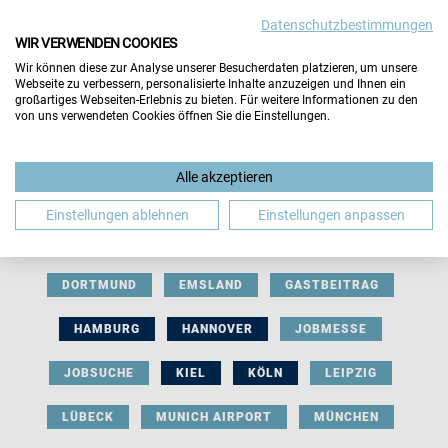
Datenschutzbestimmungen
WIR VERWENDEN COOKIES
Wir können diese zur Analyse unserer Besucherdaten platzieren, um unsere
Webseite zu verbessern, personalisierte Inhalte anzuzeigen und Ihnen ein
großartiges Webseiten-Erlebnis zu bieten. Für weitere Informationen zu den
von uns verwendeten Cookies öffnen Sie die Einstellungen.
AUSSTELLERBEITRAG
BERLIN
Alle akzeptieren
BERUFLICHE ORIENTIERUNG
BEWERBUNG
Einstellungen ablehnen
Einstellungen anpassen
BIELEFELD
BRAUNSCHWEIG
BREMEN
DORTMUND
EMSLAND
GASTBEITRAG
HAMBURG
HANNOVER
JOBMESSE
JOBSUCHE
KIEL
KÖLN
LEIPZIG
LÜBECK
MUNICH AIRPORT
MÜNCHEN