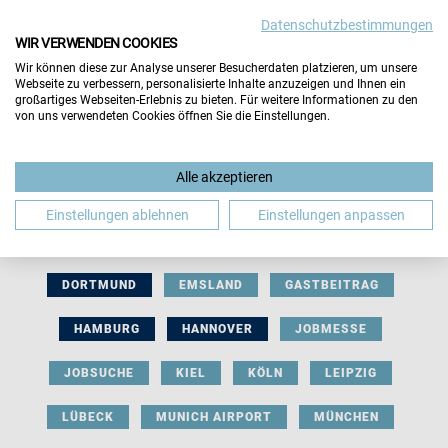
Datenschutzbestimmungen
WIR VERWENDEN COOKIES
Wir können diese zur Analyse unserer Besucherdaten platzieren, um unsere
Webseite zu verbessern, personalisierte Inhalte anzuzeigen und Ihnen ein
großartiges Webseiten-Erlebnis zu bieten. Für weitere Informationen zu den
von uns verwendeten Cookies öffnen Sie die Einstellungen.
AUSSTELLERBEITRAG
BERLIN
Alle akzeptieren
BERUFLICHE ORIENTIERUNG
BEWERBUNG
Einstellungen ablehnen
Einstellungen anpassen
BIELEFELD
BRAUNSCHWEIG
BREMEN
DORTMUND
EMSLAND
GASTBEITRAG
HAMBURG
HANNOVER
JOBMESSE
JOBSUCHE
KIEL
KÖLN
LEIPZIG
LÜBECK
MUNICH AIRPORT
MÜNCHEN