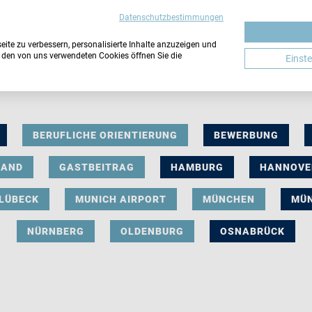
Datenschutzbestimmungen
ite zu verbessern, personalisierte Inhalte anzuzeigen und
u den von uns verwendeten Cookies öffnen Sie die
Einst
BERUFLICHE ORIENTIERUNG
BEWERBUNG
LAND
GASTBEITRAG
HAMBURG
HANNOVE
LÜBECK
MUNICH AIRPORT
MÜNCHEN
MÜ
NÜRNBERG
OLDENBURG
OSNABRÜCK