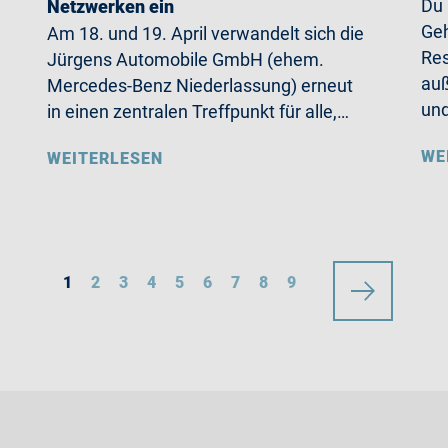
Du
Netzwerken ein
Geh
Am 18. und 19. April verwandelt sich die
Res
Jürgens Automobile GmbH (ehem.
auß
Mercedes-Benz Niederlassung) erneut
un
in einen zentralen Treffpunkt für alle,…
WE
WEITERLESEN
1
2
3
4
5
6
7
8
9