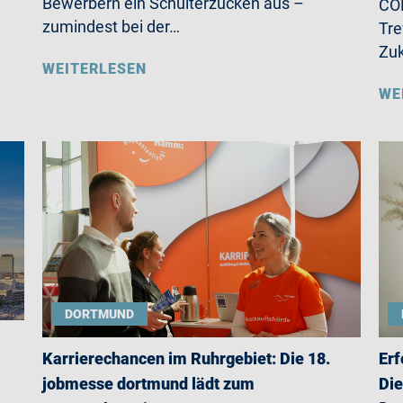
Bewerbern ein Schulterzucken aus –
CO
zumindest bei der…
Tre
Zu
WEITERLESEN
WE
DORTMUND
Karrierechancen im Ruhrgebiet: Die 18.
Erf
jobmesse dortmund lädt zum
Die