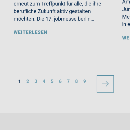
Am 
erneut zum Treffpunkt für alle, die ihre
Jü
berufliche Zukunft aktiv gestalten
Mer
möchten. Die 17. jobmesse berlin…
in 
WEITERLESEN
WE
1
2
3
4
5
6
7
8
9