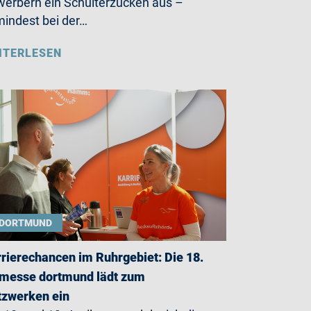
erbern ein Schulterzucken aus –
indest bei der…
ITERLESEN
DORTMUND
rierechancen im Ruhrgebiet: Die 18.
messe dortmund lädt zum
zwerken ein