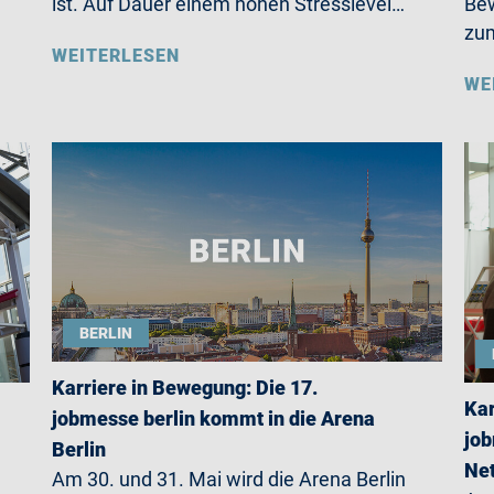
ist. Auf Dauer einem hohen Stresslevel…
Bew
zum
WEITERLESEN
WE
BERLIN
Karriere in Bewegung: Die 17.
Kar
jobmesse berlin kommt in die Arena
job
Berlin
Net
Am 30. und 31. Mai wird die Arena Berlin