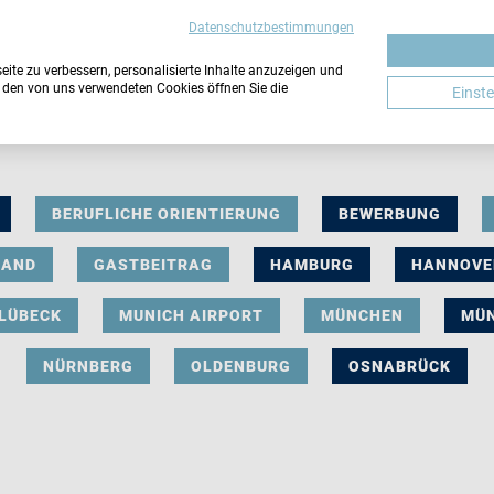
Datenschutzbestimmungen
ite zu verbessern, personalisierte Inhalte anzuzeigen und
u den von uns verwendeten Cookies öffnen Sie die
Einst
BERUFLICHE ORIENTIERUNG
BEWERBUNG
LAND
GASTBEITRAG
HAMBURG
HANNOVE
LÜBECK
MUNICH AIRPORT
MÜNCHEN
MÜ
NÜRNBERG
OLDENBURG
OSNABRÜCK