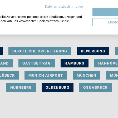
Datenschutzbestimmungen
ite zu verbessern, personalisierte Inhalte anzuzeigen und
u den von uns verwendeten Cookies öffnen Sie die
Einst
BERUFLICHE ORIENTIERUNG
BEWERBUNG
LAND
GASTBEITRAG
HAMBURG
HANNOVE
LÜBECK
MUNICH AIRPORT
MÜNCHEN
MÜ
NÜRNBERG
OLDENBURG
OSNABRÜCK