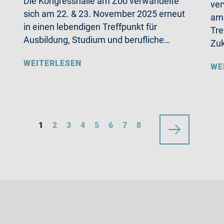
Die Kongresshalle am Zoo verwandelte
ve
sich am 22. & 23. November 2025 erneut
am 
in einen lebendigen Treffpunkt für
Tre
Ausbildung, Studium und berufliche…
Zuk
WEITERLESEN
WE
1
2
3
4
5
6
7
8