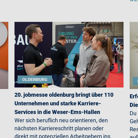
OLDENBURG
20. jobmesse oldenburg bringt über 110
Erf
Unternehmen und starke Karriere-
Die
Services in die Weser-Ems-Hallen
Du
Wer sich beruflich neu orientieren, den
Geh
nächsten Karriereschritt planen oder
Res
direkt mit potenziellen Arbeitgebern ins
auß