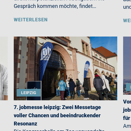
Gespräch kommen möchte, findet…
un
WEITERLESEN
WE
LEIPZIG
Von
7. jobmesse leipzig: Zwei Messetage
job
voller Chancen und beeindruckender
für
Resonanz
Am 