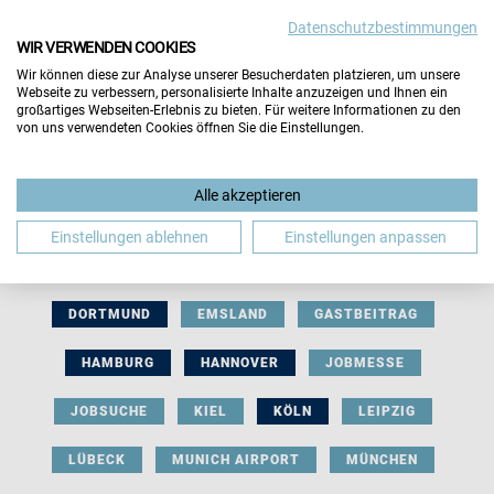
Datenschutzbestimmungen
WIR VERWENDEN COOKIES
Wir können diese zur Analyse unserer Besucherdaten platzieren, um unsere
Webseite zu verbessern, personalisierte Inhalte anzuzeigen und Ihnen ein
großartiges Webseiten-Erlebnis zu bieten. Für weitere Informationen zu den
von uns verwendeten Cookies öffnen Sie die Einstellungen.
AUSSTELLERBEITRAG
BERLIN
Alle akzeptieren
BERUFLICHE ORIENTIERUNG
BEWERBUNG
Einstellungen ablehnen
Einstellungen anpassen
BIELEFELD
BRAUNSCHWEIG
BREMEN
DORTMUND
EMSLAND
GASTBEITRAG
HAMBURG
HANNOVER
JOBMESSE
JOBSUCHE
KIEL
KÖLN
LEIPZIG
LÜBECK
MUNICH AIRPORT
MÜNCHEN